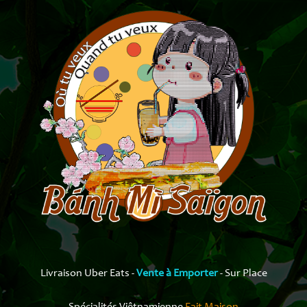
Livraison Uber Eats -
Vente à Emporter
- ​Sur Place