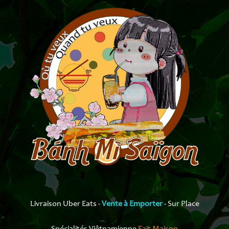
Livraison Uber Eats -
Vente à Emporter
- ​Sur Place