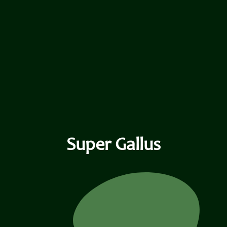
Au
i
it maison
Super Gallus