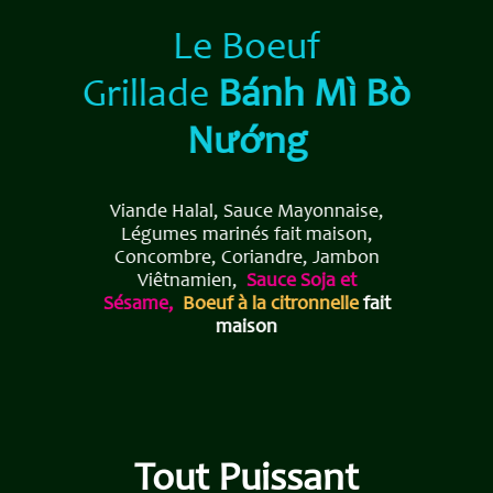
Le Boeuf
Grillade
Bánh Mì Bò
Nướng
V​iande Halal, Sauce Mayonnaise,
Légumes marinés fait maison,
Concombre, Coriandre, Jambon
Viêtnamien,
Sauce Soja et
Sésame,
Boeuf à la citronnelle
fait
maison
Tout Puissant