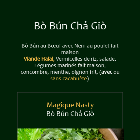
Bò Bún Chả Giò
Bò Bún au Bœuf avec Nem au poulet fait
maison
Viande Halal,
Vermicelles de riz, salade,
Légumes marinés fait maison,
concombre, menthe, oignon frit, (
avec
ou
sans cacahuète
)
Magique Nasty
Bò Bún ​Chả Giò