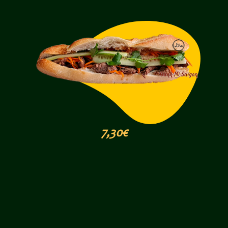
7,30€