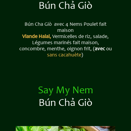
Bún ​Chả Giò
Bún Cha Giò avec 4 Nems Poulet fait
maison
Viande Halal,
Vermicelles de riz, salade,
Légumes marinés fait maison,
concombre, menthe, oignon frit, (
avec
ou
sans cacahuète
)
Say My Nem
Bún ​Chả Giò